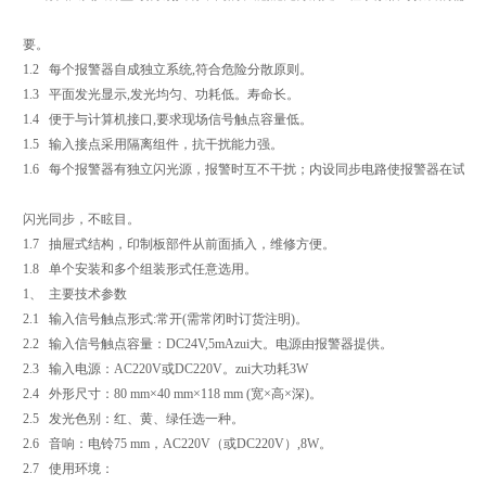
要。
1.2 每个报警器自成独立系统,符合危险分散原则。
1.3 平面发光显示,发光均匀、功耗低。寿命长。
1.4 便于与计算机接口,要求现场信号触点容量低。
1.5 输入接点采用隔离组件，抗干扰能力强。
1.6 每个报警器有独立闪光源，报警时互不干扰；内设同步电路使报警器在试验
闪光同步，不眩目。
1.7 抽屉式结构，印制板部件从前面插入，维修方便。
1.8 单个安装和多个组装形式任意选用。
1、 主要技术参数
2.1 输入信号触点形式:常开(需常闭时订货注明)。
2.2 输入信号触点容量：DC24V,5mAzui大。电源由报警器提供。
2.3 输入电源：AC220V或DC220V。zui大功耗3W
2.4 外形尺寸：80 mm×40 mm×118 mm (宽×高×深)。
2.5 发光色别：红、黄、绿任选一种。
2.6 音响：电铃75 mm，AC220V（或DC220V）,8W。
2.7 使用环境：