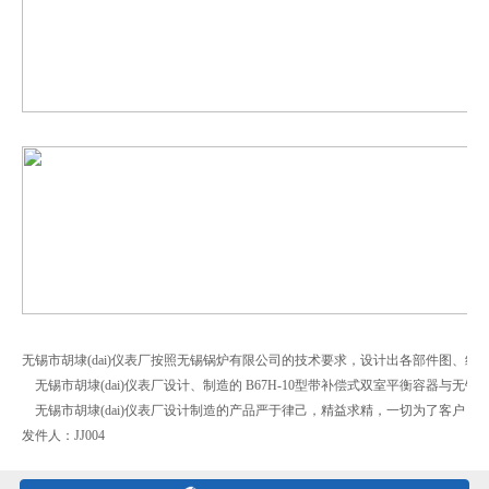
无锡市胡埭
(dai)
仪表厂按照无锡锅炉有限公司的技术要求，设计出各部件图、组
无锡市胡埭
(dai)
仪表厂设计、制造的
B67H-10
型带补偿式双室平衡容器与无锡
无锡市胡埭
(dai)
仪表厂设计制造的产品严于律己，精益求精，一切为了客户：
发件人：JJ004