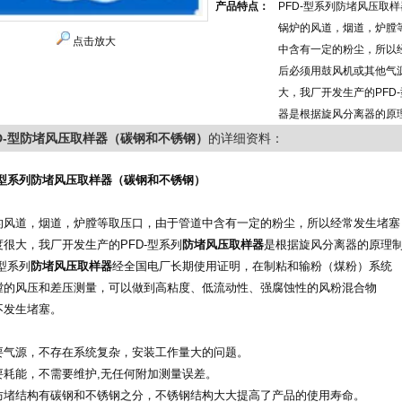
产品特点：
PFD-型系列防堵风压取
锅炉的风道，烟道，炉膛
点击放大
中含有一定的粉尘，所以
后必须用鼓风机或其他气
大，我厂开发生产的PFD
器是根据旋风分离器的原
FD-型防堵风压取样器（碳钢和不锈钢）
的详细资料：
D-型系列防堵风压取样器（碳钢和不锈钢）
：
的风道，烟道，炉膛等取压口，由于管道中含有一定的粉尘，所以经常发生堵塞
度很大，我厂开发生产的PFD-型系列
防堵风压取样器
是根据旋风分离器的原理
-型系列
防堵风压取样器
经全国电厂长期使用证明，在制粘和输粉（煤粉）系统
膛的风压和差压测量，可以做到高粘度、低流动性、强腐蚀性的风粉混合物
不发生堵塞。
：
要气源，不存在系统复杂，安装工作量大的问题。
要耗能，不需要维护,无任何附加测量误差。
防堵结构有碳钢和不锈钢之分，不锈钢结构大大提高了产品的使用寿命。