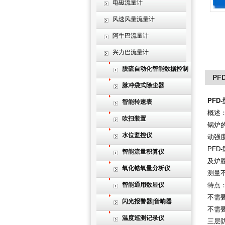
电磁流量计
风速风量流量计
阿牛巴流量计
兴力巴流量计
脱硫自动化智能数据控制
P
系统
脉冲袋式除尘器
PF
智能转速表
概述
吹扫装置
锅炉
水位监控仪
动强
PFD
智能流量积算仪
及炉
氧化锆氧量分析仪
测量
智能通用数显仪
特点
不需
闪光报警器|音响器
不需
温度巡测记录仪
三层