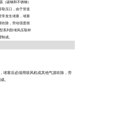
样器（碳钢和不锈钢）
等取压口，由于管道
经常发生堵塞，堵塞
源吹除，劳动强度很
-型系列防堵风压取样
理制成。
，堵塞后必须用鼓风机或其他气源吹除，劳
制成。