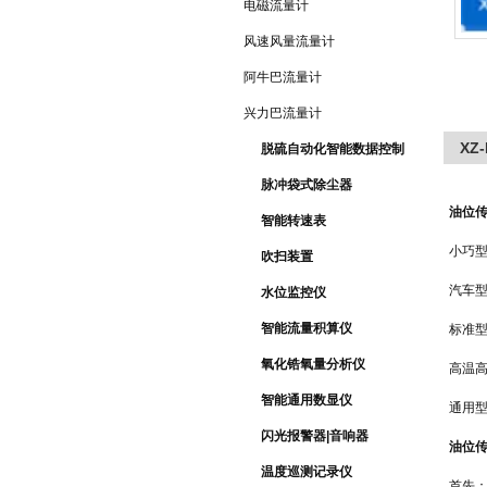
电磁流量计
风速风量流量计
阿牛巴流量计
兴力巴流量计
XZ
脱硫自动化智能数据控制
系统
脉冲袋式除尘器
油位
智能转速表
小巧型
吹扫装置
汽车型
水位监控仪
智能流量积算仪
标准型
氧化锆氧量分析仪
高温高
智能通用数显仪
通用型
闪光报警器|音响器
油位
温度巡测记录仪
首先