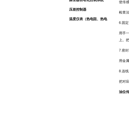
除尘器自动化控制系统
使传
压差控制器
检查
温度仪表（热电阻、热电
6.固定
偶）
用手
上。
7.密封
用金
8.连线
把对
油位