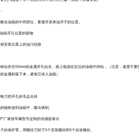
位：
一般在油箱的中间部位，要避开原来油浮子的位置。
理油箱开孔位置的脏物
油箱安装位置上的油污祛除
一枪钻夹住50mm的金属开孔钻头，接上电源在定位的油箱中间钻，（注意，速度不要
下的金属剥落下来，避免它掉入油箱）
缩锉刀把开孔的毛边去掉
线的磁铁放到油箱中，吸出铁削。
生产厂家按车辆型号定制的传感器拿出
子的保护罩，用螺丝刀卸下5个安装螺丝和5个自攻螺丝。