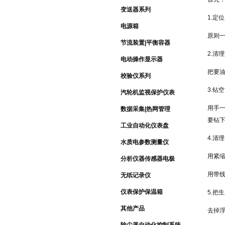
变送器系列
1.定
电源箱
原则
节流装置|平衡容器
2.清
电动操作显示器
把要
校验仪系列
3.钻空
汽轮机监视保护仪表
用手
数据采集|热网管理
要钻
工业自动化仪表盘
4.清理
水质电参数测量仪
用紧
分析仪器传感器电极
用带
无纸记录仪
仪表保护保温箱
5.把
其他产品
去掉浮