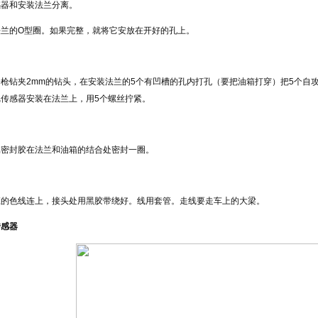
感器和安装法兰分离。
法兰的O型圈。如果完整，就将它安放在开好的孔上。
一枪钻夹2mm的钻头，在安装法兰的5个有凹槽的孔内打孔（要把油箱打穿）把5个自
把传感器安装在法兰上，用5个螺丝拧紧。
属密封胶在法兰和油箱的结合处密封一圈。
应的色线连上，接头处用黑胶带绕好。线用套管。走线要走车上的大梁。
传感器